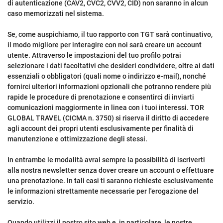
di autenticazione (CAV2, CVC2, CVV2, CID) non saranno in alcun
caso memorizzati nel sistema.
Se, come auspichiamo, il tuo rapporto con TGT sarà continuativo,
il modo migliore per interagire con noi sarà creare un account
utente. Attraverso le impostazioni del tuo profilo potrai
selezionare i dati facoltativi che desideri condividere, oltre ai dati
essenziali o obbligatori (quali nome o indirizzo e-mail), nonché
fornirci ulteriori informazioni opzionali che potranno rendere più
rapide le procedure di prenotazione e consentirci di inviarti
comunicazioni maggiormente in linea con i tuoi interessi. TOR
GLOBAL TRAVEL (CICMA n. 3750) si riserva il diritto di accedere
agli account dei propri utenti esclusivamente per finalità di
manutenzione e ottimizzazione degli stessi.
In entrambe le modalità avrai sempre la possibilità di iscriverti
alla nostra newsletter senza dover creare un account o effettuare
una prenotazione. In tali casi ti saranno richieste esclusivamente
le informazioni strettamente necessarie per l'erogazione del
servizio.
Quando utilizzi il nostro sito web e, in particolare, le nostre