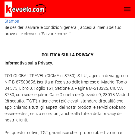
Stampa
Se desideri salvare le condizioni generali, accedi al menu del tuo
browser e clicca su "Salvare come..."
POLITICA SULLA PRIVACY
Informativa sulla Privacy.
TOR GLOBAL TRAVEL (CICMA n. 3750), S.L.U., agenzia di viaggi con
NIF B-87500856, iscritta al Registro delle Imprese di Madrid, Tomo
34.375, Libro 0, Foglio 161, Sezione 8, Pagina M-618325, CICMA
3750, con sede legale in Calle Glorieta de Quevedo, 9, 28015 Madrid
(di seguito, "TGT"), ritiene che i più elevati standard di qualità che
applichiamo a tutti gli aspetti dei nostri prodotti e servizi debbano
essere estesi, senza eccezioni, anche alla tutela della privacy dei
nostri clienti.
Per questo motivo, TGT garantisce che il proprio obiettivo non è