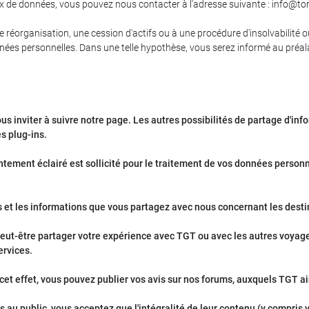
x de données, vous pouvez nous contacter à l'adresse suivante : info@tor.
ne réorganisation, une cession d'actifs ou à une procédure d'insolvabilité o
nées personnelles. Dans une telle hypothèse, vous serez informé au préala
us inviter à suivre notre page. Les autres possibilités de partage d'in
es plug-ins.
tement éclairé est sollicité pour le traitement de vos données personn
 et les informations que vous partagez avec nous concernant les desti
eut-être partager votre expérience avec TGT ou avec les autres voyageur
ervices.
et effet, vous pouvez publier vos avis sur nos forums, auxquels TGT ai
u public, vous acceptez que l'intégralité de leur contenu (y compris vot