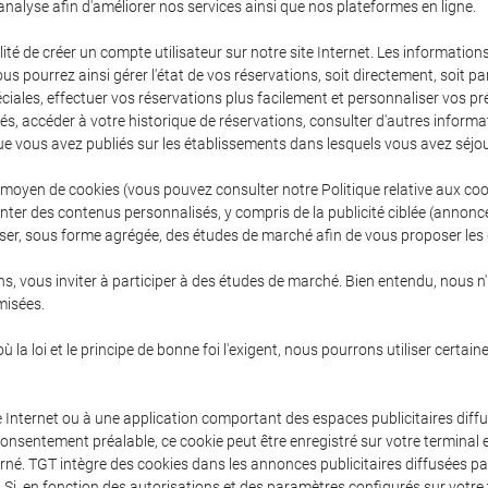
nalyse afin d'améliorer nos services ainsi que nos plateformes en ligne.
ité de créer un compte utilisateur sur notre site Internet. Les informatio
pourrez ainsi gérer l'état de vos réservations, soit directement, soit par
péciales, effectuer vos réservations plus facilement et personnaliser vos 
s, accéder à votre historique de réservations, consulter d'autres infor
que vous avez publiés sur les établissements dans lesquels vous avez séjo
 moyen de cookies (vous pouvez consulter notre Politique relative aux co
er des contenus personnalisés, y compris de la publicité ciblée (annonces
aliser, sous forme agrégée, des études de marché afin de vous proposer les
, vous inviter à participer à des études de marché. Bien entendu, nous n
misées.
 la loi et le principe de bonne foi l'exigent, nous pourrons utiliser certai
 Internet ou à une application comportant des espaces publicitaires diffu
onsentement préalable, ce cookie peut être enregistré sur votre terminal 
erné. TGT intègre des cookies dans les annonces publicitaires diffusées p
el. Si, en fonction des autorisations et des paramètres configurés sur votr