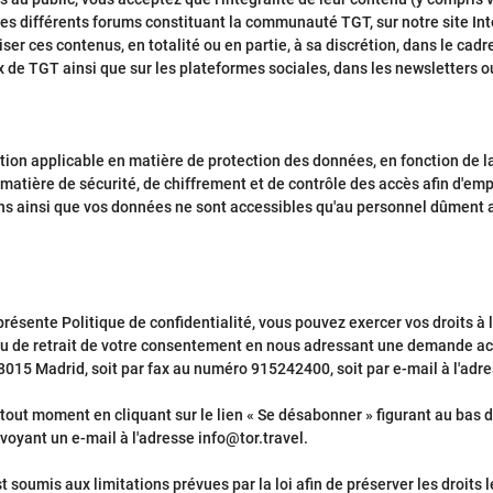
es différents forums constituant la communauté TGT, sur notre site Int
ser ces contenus, en totalité ou en partie, à sa discrétion, dans le 
x de TGT ainsi que sur les plateformes sociales, dans les newsletters
tion applicable en matière de protection des données, en fonction de l
atière de sécurité, de chiffrement et de contrôle des accès afin d'emp
s ainsi que vos données ne sont accessibles qu'au personnel dûment a
ente Politique de confidentialité, vous pouvez exercer vos droits à la p
/ou de retrait de votre consentement en nous adressant une demande acc
28015 Madrid, soit par fax au numéro 915242400, soit par e-mail à l'adre
out moment en cliquant sur le lien « Se désabonner » figurant au bas 
voyant un e-mail à l'adresse info@tor.travel.
 soumis aux limitations prévues par la loi afin de préserver les droits l