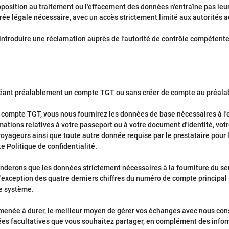
 l'opposition au traitement ou l'effacement des données n'entraîne pas 
ée légale nécessaire, avec un accès strictement limité aux autorités a
introduire une réclamation auprès de l'autorité de contrôle compétent
n créant préalablement un compte TGT ou sans créer de compte au préala
 compte TGT, vous nous fournirez les données de base nécessaires à l'e
rmations relatives à votre passeport ou à votre document d'identité, vo
oyageurs ainsi que toute autre donnée requise par le prestataire pour
 Politique de confidentialité.
derons que les données strictement nécessaires à la fourniture du serv
 l'exception des quatre derniers chiffres du numéro de compte principal
re système.
menée à durer, le meilleur moyen de gérer vos échanges avec nous cons
nées facultatives que vous souhaitez partager, en complément des inform