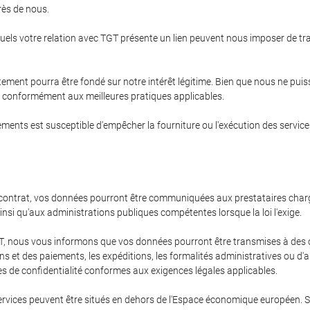
rès de nous.
esquels votre relation avec TGT présente un lien peuvent nous imposer de t
itement pourra être fondé sur notre intérêt légitime. Bien que nous ne pui
et conformément aux meilleures pratiques applicables.
ments est susceptible d'empêcher la fourniture ou l'exécution des service
contrat, vos données pourront être communiquées aux prestataires chargés 
nsi qu'aux administrations publiques compétentes lorsque la loi l'exige.
 TGT, nous vous informons que vos données pourront être transmises à des
 et des paiements, les expéditions, les formalités administratives ou d'au
es de confidentialité conformes aux exigences légales applicables.
vices peuvent être situés en dehors de l'Espace économique européen. Si