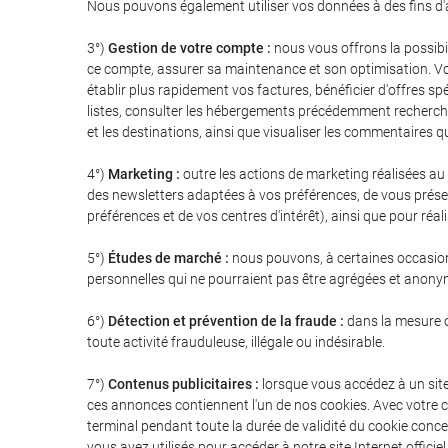
Nous pouvons également utiliser vos données à des fins d'a
3°)
Gestion de votre compte :
nous vous offrons la possibil
ce compte, assurer sa maintenance et son optimisation. Vous 
établir plus rapidement vos factures, bénéficier d'offres s
listes, consulter les hébergements précédemment recherché
et les destinations, ainsi que visualiser les commentaires 
4°)
Marketing :
outre les actions de marketing réalisées au
des newsletters adaptées à vos préférences, de vous présent
préférences et de vos centres d'intérêt), ainsi que pour ré
5°)
Études de marché :
nous pouvons, à certaines occasions
personnelles qui ne pourraient pas être agrégées et anony
6°)
Détection et prévention de la fraude :
dans la mesure où
toute activité frauduleuse, illégale ou indésirable.
7°)
Contenus publicitaires :
lorsque vous accédez à un site
ces annonces contiennent l'un de nos cookies. Avec votre c
terminal pendant toute la durée de validité du cookie conc
vous avez utilisés pour accéder à notre site Internet offici