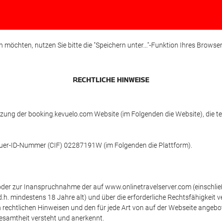
öchten, nutzen Sie bitte die "Speichern unter..."-Funktion Ihres Browse
RECHTLICHE HINWEISE
tzung der booking.kevuelo.com Website (im Folgenden die Website), di
Steuer-ID-Nummer (CIF) 02287191W (im Folgenden die Plattform).
 oder zur Inanspruchnahme der auf www.onlinetravelserver.com (einschl
st (d.h. mindestens 18 Jahre alt) und über die erforderliche Rechtsfähigkei
 rechtlichen Hinweisen und den für jede Art von auf der Webseite angebo
Gesamtheit versteht und anerkennt.