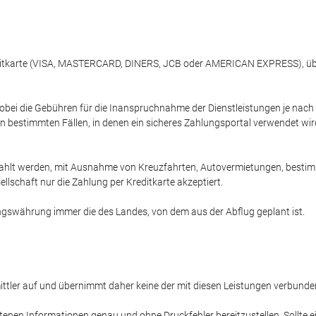
reditkarte (VISA, MASTERCARD, DINERS, JCB oder AMERICAN EXPRESS), übe
obei die Gebühren für die Inanspruchnahme der Dienstleistungen je nac
n bestimmten Fällen, in denen ein sicheres Zahlungsportal verwendet wird
ahlt werden, mit Ausnahme von Kreuzfahrten, Autovermietungen, bestimmt
llschaft nur die Zahlung per Kreditkarte akzeptiert.
lungswährung immer die des Landes, von dem aus der Abflug geplant ist.
rmittler auf und übernimmt daher keine der mit diesen Leistungen verbunden
tenen Informationen genau und ohne Druckfehler bereitzustellen. Sollte e