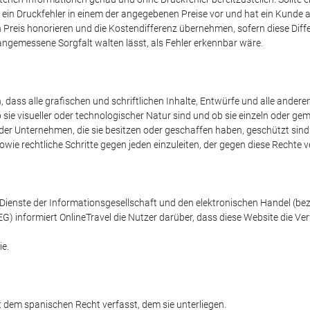
iegt ein Druckfehler in einem der angegebenen Preise vor und hat ein Kund
Preis honorieren und die Kostendifferenz übernehmen, sofern diese Diff
e angemessene Sorgfalt walten lässt, als Fehler erkennbar wäre.
 dass alle grafischen und schriftlichen Inhalte, Entwürfe und alle anderen
ie visueller oder technologischer Natur sind und ob sie einzeln oder ge
er Unternehmen, die sie besitzen oder geschaffen haben, geschützt sind.
sowie rechtliche Schritte gegen jeden einzuleiten, der gegen diese Rechte v
Dienste der Informationsgesellschaft und den elektronischen Handel (beze
G) informiert OnlineTravel die Nutzer darüber, dass diese Website die V
ie.
 dem spanischen Recht verfasst, dem sie unterliegen.