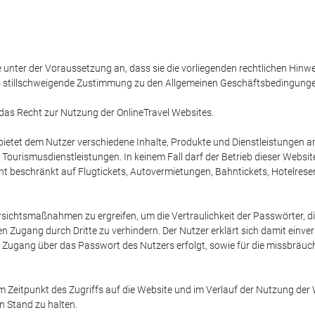
e unter der Voraussetzung an, dass sie die vorliegenden rechtlichen Hinw
s stillschweigende Zustimmung zu den Allgemeinen Geschäftsbedingungen i
 das Recht zur Nutzung der OnlineTravel Websites.
, bietet dem Nutzer verschiedene Inhalte, Produkte und Dienstleistungen
urismusdienstleistungen. In keinem Fall darf der Betrieb dieser Websit
icht beschränkt auf Flugtickets, Autovermietungen, Bahntickets, Hotelres
rsichtsmaßnahmen zu ergreifen, um die Vertraulichkeit der Passwörter, d
 Zugang durch Dritte zu verhindern. Der Nutzer erklärt sich damit einver
r Zugang über das Passwort des Nutzers erfolgt, sowie für die missbrä
zum Zeitpunkt des Zugriffs auf die Website und im Verlauf der Nutzung d
n Stand zu halten.