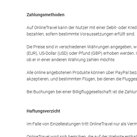
Zahlungsmethoden
Auf OnlineTravel kann der Nutzer mit einer Debit- oder K
bezahlen, sofern bestimmte Voraussetzungen erfüllt sind.
Die Preise sind in verschiedenen Währungen angegeben, w
(EUR), US-Dollar (USD) oder Pfund (GBP) erhoben werden. I
ob er in einer anderen Währung zahlen möchte.
Alle online angebotenen Produkte können über PayPal bez
akzeptieren, und bestimmten Flügen, bei denen die Fluggese
Bei Buchungen bei einer Billigfluggesellschaft ist die Zah
Haftungsverzicht
Im Falle von Einzelleistungen tritt OnlineTravel nur als Ve
OnlineTravel wird sich bemühen, die auf der Website enthal