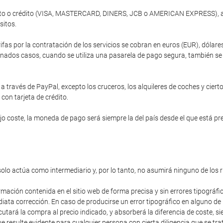
ébito o crédito (VISA, MASTERCARD, DINERS, JCB o AMERICAN EXPRESS), a 
sitos.
ifas por la contratación de los servicios se cobran en euros (EUR), dóla
nados casos, cuando se utiliza una pasarela de pago segura, también se of
 través de PayPal, excepto los cruceros, los alquileres de coches y cierto
 con tarjeta de crédito.
 coste, la moneda de pago será siempre la del país desde el que está prev
solo actúa como intermediario y, por lo tanto, no asumirá ninguno de los 
rmación contenida en el sitio web de forma precisa y sin errores tipográfi
diata corrección. En caso de producirse un error tipográfico en alguno de
cutará la compra al precio indicado, y absorberá la diferencia de coste,
 resulte evidente para cualquier persona con cierta diligencia que se trat