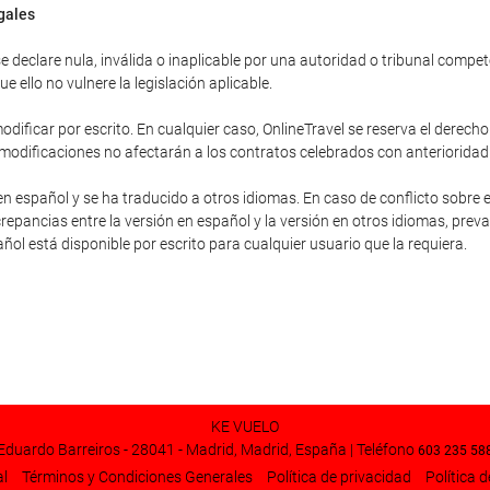
egales
 declare nula, inválida o inaplicable por una autoridad o tribunal competent
 ello no vulnere la legislación aplicable.
dificar por escrito. En cualquier caso, OnlineTravel se reserva el derecho
 modificaciones no afectarán a los contratos celebrados con anterioridad
en español y se ha traducido a otros idiomas. En caso de conflicto sobre e
repancias entre la versión en español y la versión en otros idiomas, preva
pañol está disponible por escrito para cualquier usuario que la requiera.
KE VUELO
Eduardo Barreiros - 28041 - Madrid, Madrid, España | Teléfono
603 235 58
al
Términos y Condiciones Generales
Política de privacidad
Política 