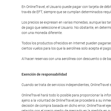
En OnlineTravel, el Usuario puede pagar con tarjeta de d
través de EFT, siempre que se cumplan determinados requi
Los precios se expresan en varias monedas, aunque las tar
de pago que seleccione el Usuario. No obstante, en determi
con una moneda diferente.
Todos los productos ofrecidos en Internet pueden pagarse a
ciertos vuelos para los que la aerolínea solo acepta el pago
Al hacer reservas con una aerolínea con descuento o de bajo
Exención de responsabilidad
Cuando se trata de servicios independientes, OnlineTravel 
OnlineTravel hará todo lo posible para proporcionar la info
ajeno a la voluntad de OnlineTravel,se procederá a su inme
decisión de compra basada en dicho error, OnlineTravel eje
relación con el precio medio de mercado en la medida en que