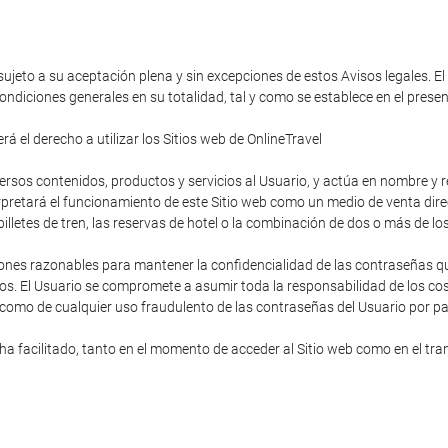
 sujeto a su aceptación plena y sin excepciones de estos Avisos legales. El
ondiciones generales en su totalidad, tal y como se establece en el pres
á el derecho a utilizar los Sitios web de OnlineTravel
diversos contenidos, productos y servicios al Usuario, y actúa en nombre y
rpretará el funcionamiento de este Sitio web como un medio de venta direc
s billetes de tren, las reservas de hotel o la combinación de dos o más de lo
ones razonables para mantener la confidencialidad de las contraseñas que
os. El Usuario se compromete a asumir toda la responsabilidad de los cost
 como de cualquier uso fraudulento de las contraseñas del Usuario por pa
 facilitado, tanto en el momento de acceder al Sitio web como en el trans