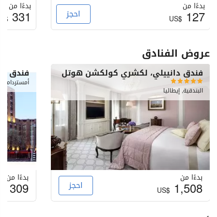
بدءًا من
بدءًا من
127
احجز
331
S$
US$
عروض الفنادق
فندق دانييلي، لكشري كولكشن هوتل
فندق ما
أمستردام, ه
البندقية, إيطاليا
بدءًا من
بدءًا من
1,508
احجز
309
S$
US$