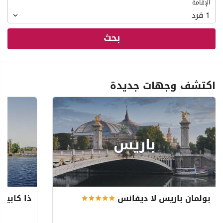
الإقامة
الإقامة
1
فرد
بحث
اكتشف وجهات جديدة
باريس
بولمان باريس لا ديفانس
ذا كابيتا