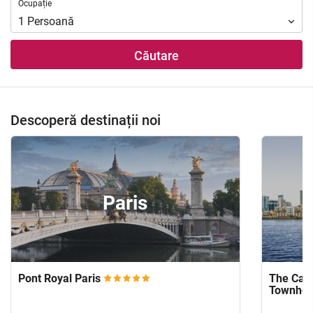
Ocupație
Ocupație
1
Persoană
Căutare
Descoperă destinații noi
Paris
Pont Royal Paris
The Capi
Townho