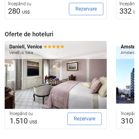
începând cu
începând 
Rezervare
280
332
US$
US
Oferte de hoteluri
Danieli, Venice
Amsterd
VeneÈ›ia, Italia
Amsterdam
începând cu
începând
Rezervare
1.510
310
US$
U