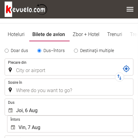
Hoteluri
Bilete de avion
Zbor + Hotel
Trenuri
Tre
Tipo
Doar dus
Dus–întors
Destinaţii multiple
de
Traseu
Plecare din
Trayecto
Sosire în
.
Dus
Întors