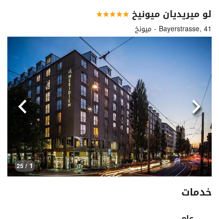
لو ميريديان ميونيخ
Bayerstrasse, 41 - ميونخ
السابق
التالي
1
/ 25
خدمات
عام