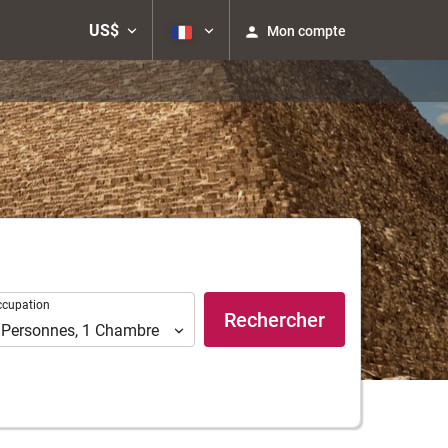
US$
Mon compte
upation
ccupation
Rechercher
Personnes
,
1
Chambre