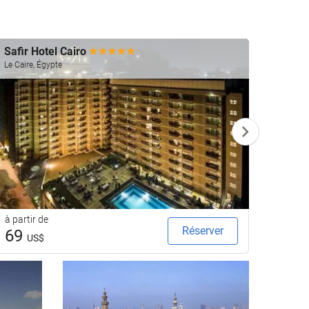
Safir Hotel Cairo
Shera
Le Caire, Égypte
Le Caire
à partir de
à parti
Réserver
69
16
US$