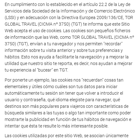
En cumplimiento con lo establecido en el artículo 22.2 de la Ley de
Servicios dela Sociedad de la Información y de Comercio Electrónico
(LSSI) y en adecuación con la Directiva Europea 2009/136/CE, TOR
GLOBAL TRAVEL (CICMA nº 3750) (TGT) te informa que este Sitio
Web acepta el uso de cookies. Las cookies son pequeños ficheros
de información que las Web, como TOR GLOBAL TRAVEL (CICMA nº
3750) (TGT), envían a tu navegador y nos permiten "recordar"
información sobre tu visita anterior y sobre tus preferencias y
hábitos. Esto nos ayuda a facilitarte la navegación y a mejorar la
utilidad que nuestro sitio te reporta, es decir, nos ayudan a mejorar
tu experiencia al "bucear" en TGT.
Por ponerte un ejemplo, las cookies nos "recuerdan" cosas tan
elementales y útiles cómo cuáles son tus datos para iniciar
automáticamente tu sesión sin tener que volver a introducir el
usuario y contraseña, qué idioma elegiste para navegar, qué
destinos son más populares para viajeros con características de
búsqueda similares a las tuyas o algo tan importante como poder
mostrarte la publicidad en función de tus hábitos de navegación e
intentar que ésta te resulte lo más interesante posible.
Las cookies utilizadas por este sitio Web, se asocian únicamente