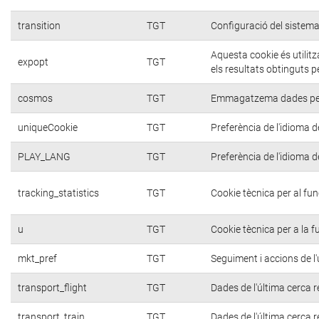
transition
TGT
Configuració del sistema
Aquesta cookie és utilit
expopt
TGT
els resultats obtinguts p
cosmos
TGT
Emmagatzema dades per a
uniqueCookie
TGT
Preferència de l'idioma de
PLAY_LANG
TGT
Preferència de l'idioma de
tracking_statistics
TGT
Cookie tècnica per al fu
u
TGT
Cookie tècnica per a la f
mkt_pref
TGT
Seguiment i accions de l'
transport_flight
TGT
Dades de l'última cerca r
transport_train
TGT
Dades de l'última cerca r