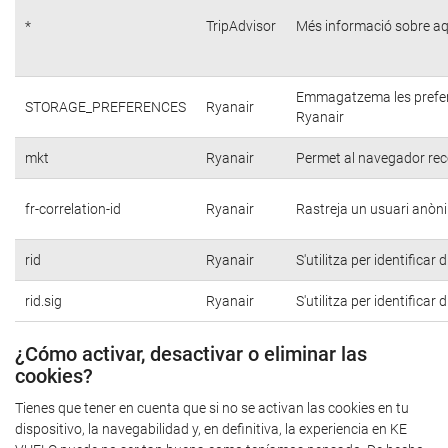
*
TripAdvisor
Més informació sobre aq
Emmagatzema les preferèn
STORAGE_PREFERENCES
Ryanair
Ryanair
mkt
Ryanair
Permet al navegador reco
fr-correlation-id
Ryanair
Rastreja un usuari anòni
rid
Ryanair
S'utilitza per identificar
rid.sig
Ryanair
S'utilitza per identificar
¿Cómo activar, desactivar o eliminar las
cookies?
Tienes que tener en cuenta que si no se activan las cookies en tu
dispositivo, la navegabilidad y, en definitiva, la experiencia en KE