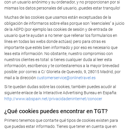
con un usuario anónimo y su ordenador, y no proporcionan por si
mismas los datos personales del usuario, ¡puedes estar tranquilo!
Muchas de las cookies que usamos están exceptuadas de la
obligación de informaros sobre ellas porque son "esenciales" a juicio
de la AEPD (por ejemplo las cookies de sesión y de entrada de
usuario que te ayudan a no tener que rellenar los formularios en
línea en todas las webs donde actúas) pero para otras es
importante que estés bien informado y por eso es necesario que
leas esta información. No obstante, nuestro compromiso con
nuestros clientes es total: si tienes cualquier duda al leer esta
información, escríbenos y te contestaremos a la mayor brevedad
posible: por correo a C/ Glorieta de Quevedo, 9, 28015 Madrid, por
mail a la dirección
customerservice@onlinetravel.es
Si te quedan dudas sobre las cookies, también puedes acudir al
siguiente enlace de la Interactive Advertising Bureau en España:
http://www.iabspain.net/privacidadeninternet/conocer
¿Qué cookies puedes encontrar en TGT?
Primero tenemos que contarte qué tipos de cookies existen para
que puedas estar informado. Tienes que tener en cuenta que en