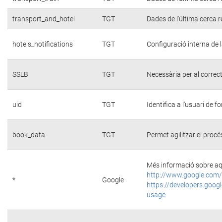
transport_and_hotel
TGT
Dades de l'última cerca r
hotels_notifications
TGT
Configuració interna de 
SSLB
TGT
Necessària per al correc
uid
TGT
Identifica a l'usuari de
book_data
TGT
Permet agilitzar el procé
Més informació sobre aq
http://www.google.com/
*
Google
https://developers.googl
usage