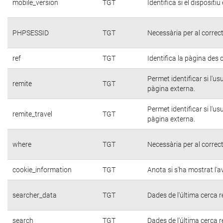
mobile_version
TGT
Identifica si el dispositiu
PHPSESSID
TGT
Necessària per al correc
ref
TGT
Identifica la pàgina des d
Permet identificar si l'u
remite
TGT
pàgina externa.
Permet identificar si l'u
remite_travel
TGT
pàgina externa.
where
TGT
Necessària per al correc
cookie_information
TGT
Anota si s'ha mostrat l'av
searcher_data
TGT
Dades de l'última cerca r
search
TGT
Dades de l'última cerca r