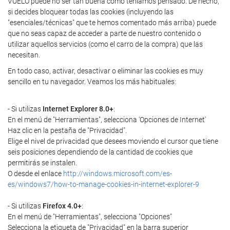
VUELO puede no ser tan buena como teníamos pensado. De hecho,
si decides bloquear todas las cookies (incluyendo las
"esenciales/técnicas" que te hemos comentado más arriba) puede
que no seas capaz de acceder a parte de nuestro contenido o
utilizar aquellos servicios (como el carro de la compra) que las
necesitan.
En todo caso, activar, desactivar o eliminar las cookies es muy
sencillo en tu navegador. Veamos los más habituales:
- Si utilizas
Internet Explorer 8.0+
:
En el menú de "Herramientas", selecciona 'Opciones de Internet'
Haz clic en la pestaña de "Privacidad".
Elige el nivel de privacidad que desees moviendo el cursor que tiene
seis posiciones dependiendo de la cantidad de cookies que
permitirás se instalen.
O desde el enlace
http://windows.microsoft.com/es-
es/windows7/how-to-manage-cookies-in-internet-explorer-9
- Si utilizas
Firefox 4.0+
:
En el menú de "Herramientas", selecciona "Opciones"
Selecciona la etiqueta de "Privacidad" en la barra superior