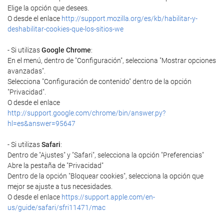
Elige la opción que desees.
O desde el enlace
http://support.mozilla.org/es/kb/habilitar-y-
deshabilitar-cookies-que-los-sitios-we
- Si utilizas
Google Chrome
:
En el menú, dentro de "Configuración", selecciona "Mostrar opciones
avanzadas".
Selecciona "Configuración de contenido" dentro de la opción
"Privacidad".
O desde el enlace
http://support.google.com/chrome/bin/answer.py?
hl=es&answer=95647
- Si utilizas
Safari
:
Dentro de "Ajustes" y "Safari", selecciona la opción "Preferencias"
Abre la pestaña de "Privacidad"
Dentro de la opción "Bloquear cookies", selecciona la opción que
mejor se ajuste a tus necesidades.
O desde el enlace
https://support.apple.com/en-
us/guide/safari/sfri11471/mac