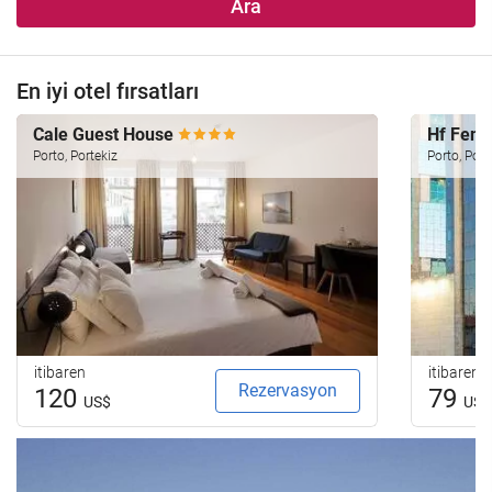
Ara
En iyi otel fırsatları
Cale Guest House
Hf Feni
Porto, Portekiz
Porto, Port
itibaren
itibaren
Rezervasyon
120
79
US$
US$