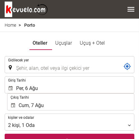
Home
Porto
Oteller
Uçuşlar
Uçuş + Otel
.
Gidilecek yer
.
Giriş Tarihi
Çıkış Tarihi
kişiler
kişiler ve odalar
ve
2
kişi
,
1
Oda
odalar