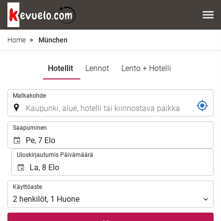
Home
München
Hotellit
Lennot
Lento + Hotelli
.
Matkakohde
.
Saapuminen
Uloskirjautumis Päivämäärä
Käyttöaste
Käyttöaste
2
henkilöt
,
1
Huone