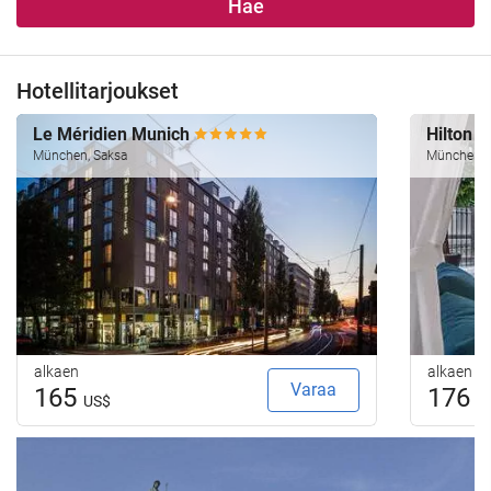
Hae
Hotellitarjoukset
Le Méridien Munich
Hilton 
München, Saksa
München, 
alkaen
alkaen
Varaa
165
176
US$
U