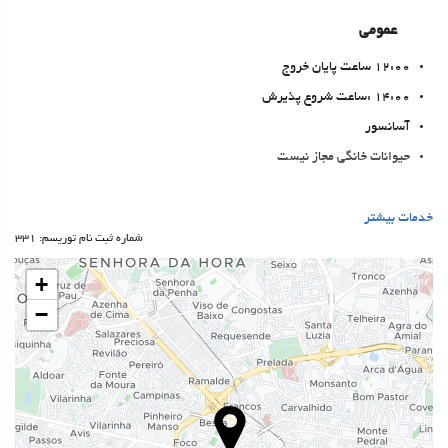
عمومی
12:00 ساعت پایان خروج
14:00 :ساعت شروع پذیرش
آسانسور
حیوانات خانگی مجاز نیست
خدمات پذیرش
خدمات بیشتر
شماره ثبت نام توریسم: 331
24-Hour Front Desk
انبار چمدان
+
−
غذا و نوشیدنی
رستوران آلاکارته
بار